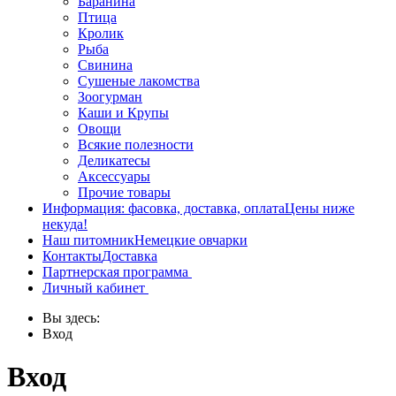
Баранина
Птица
Кролик
Рыба
Свинина
Сушеные лакомства
Зоогурман
Каши и Крупы
Овощи
Всякие полезности
Деликатесы
Аксессуары
Прочие товары
Информация: фасовка, доставка, оплата
Цены ниже
некуда!
Наш питомник
Немецкие овчарки
Контакты
Доставка
Партнерская программа
Личный кабинет
Вы здесь:
Вход
Вход