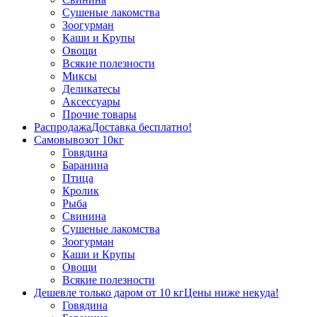
Сушеные лакомства
Зоогурман
Каши и Крупы
Овощи
Всякие полезности
Миксы
Деликатесы
Аксессуары
Прочие товары
Распродажа
Доставка бесплатно!
Самовывоз
от 10кг
Говядина
Баранина
Птица
Кролик
Рыба
Свинина
Сушеные лакомства
Зоогурман
Каши и Крупы
Овощи
Всякие полезности
Дешевле только даром от 10 кг
Цены ниже некуда!
Говядина