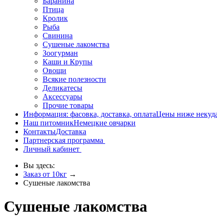
Баранина
Птица
Кролик
Рыба
Свинина
Сушеные лакомства
Зоогурман
Каши и Крупы
Овощи
Всякие полезности
Деликатесы
Аксессуары
Прочие товары
Информация: фасовка, доставка, оплата
Цены ниже некуд
Наш питомник
Немецкие овчарки
Контакты
Доставка
Партнерская программа
Личный кабинет
Вы здесь:
Заказ от 10кг
→
Сушеные лакомства
Сушеные лакомства