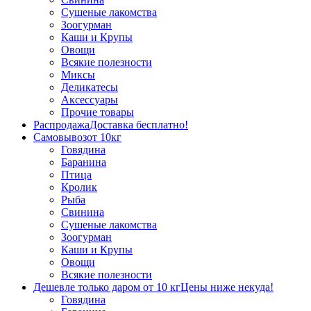
Сушеные лакомства
Зоогурман
Каши и Крупы
Овощи
Всякие полезности
Миксы
Деликатесы
Аксессуары
Прочие товары
Распродажа
Доставка бесплатно!
Самовывоз
от 10кг
Говядина
Баранина
Птица
Кролик
Рыба
Свинина
Сушеные лакомства
Зоогурман
Каши и Крупы
Овощи
Всякие полезности
Дешевле только даром от 10 кг
Цены ниже некуда!
Говядина