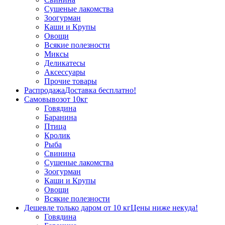
Сушеные лакомства
Зоогурман
Каши и Крупы
Овощи
Всякие полезности
Миксы
Деликатесы
Аксессуары
Прочие товары
Распродажа
Доставка бесплатно!
Самовывоз
от 10кг
Говядина
Баранина
Птица
Кролик
Рыба
Свинина
Сушеные лакомства
Зоогурман
Каши и Крупы
Овощи
Всякие полезности
Дешевле только даром от 10 кг
Цены ниже некуда!
Говядина