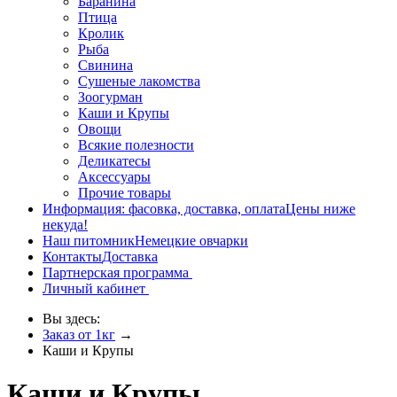
Баранина
Птица
Кролик
Рыба
Свинина
Сушеные лакомства
Зоогурман
Каши и Крупы
Овощи
Всякие полезности
Деликатесы
Аксессуары
Прочие товары
Информация: фасовка, доставка, оплата
Цены ниже
некуда!
Наш питомник
Немецкие овчарки
Контакты
Доставка
Партнерская программа
Личный кабинет
Вы здесь:
Заказ от 1кг
→
Каши и Крупы
Каши и Крупы