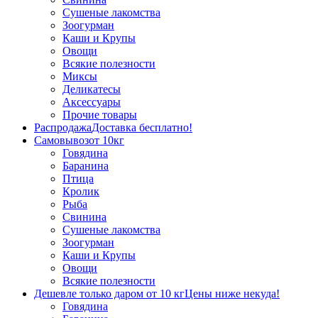
Сушеные лакомства
Зоогурман
Каши и Крупы
Овощи
Всякие полезности
Миксы
Деликатесы
Аксессуары
Прочие товары
Распродажа
Доставка бесплатно!
Самовывоз
от 10кг
Говядина
Баранина
Птица
Кролик
Рыба
Свинина
Сушеные лакомства
Зоогурман
Каши и Крупы
Овощи
Всякие полезности
Дешевле только даром от 10 кг
Цены ниже некуда!
Говядина