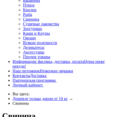
Баранина
Птица
Кролик
Рыба
Свинина
Сушеные лакомства
Зоогурман
Каши и Крупы
Овощи
Всякие полезности
Деликатесы
Аксессуары
Прочие товары
Информация: фасовка, доставка, оплата
Цены ниже
некуда!
Наш питомник
Немецкие овчарки
Контакты
Доставка
Партнерская программа
Личный кабинет
Вы здесь:
Дешевле только даром от 10 кг
→
Свинина
Свинина