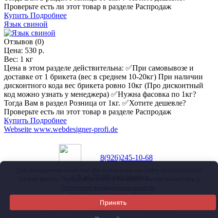
Проверьте есть ли этот товар в разделе Распродаж
Купить
Подробнее
Язык свиной
Отзывов (0)
Цена:
530 р.
Вес:
1 кг
Цена в этом разделе действительна: ✅️При самовывозе и
доставке от 1 брикета (вес в среднем 10-20кг) При наличии
дисконтного кода вес брикета ровно 10кг (Про дисконтный
код можно узнать у менеджера) ✅️Нужна фасовка по 1кг?
Тогда Вам в раздел Розница от 1кг. ✅️Хотите дешевле?
Проверьте есть ли этот товар в разделе Распродаж
Купить
Подробнее
Webseite www.webdesigner-profi.de
8(926)245-10-68
Для повышения качества обслуживания на сайте используются
с 9 до 20-00 ежедневно
cookie-файлы. Продолжая работу на сайте, Вы соглашаетесь с
Политикой конфиденциальности
.
info@meat-supermarket.ru
Принять
Мясной супермаркет для животных и их хозяев
2017