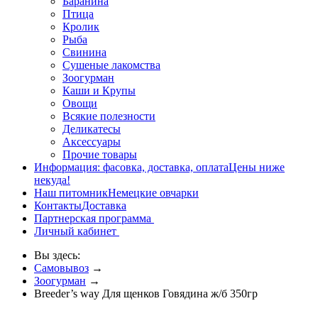
Баранина
Птица
Кролик
Рыба
Свинина
Сушеные лакомства
Зоогурман
Каши и Крупы
Овощи
Всякие полезности
Деликатесы
Аксессуары
Прочие товары
Информация: фасовка, доставка, оплата
Цены ниже
некуда!
Наш питомник
Немецкие овчарки
Контакты
Доставка
Партнерская программа
Личный кабинет
Вы здесь:
Самовывоз
→
Зоогурман
→
Breeder’s way Для щенков Говядина ж/б 350гр