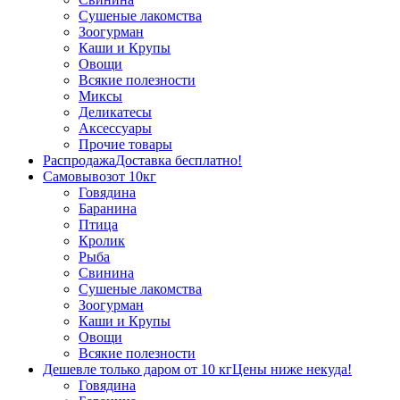
Сушеные лакомства
Зоогурман
Каши и Крупы
Овощи
Всякие полезности
Миксы
Деликатесы
Аксессуары
Прочие товары
Распродажа
Доставка бесплатно!
Самовывоз
от 10кг
Говядина
Баранина
Птица
Кролик
Рыба
Свинина
Сушеные лакомства
Зоогурман
Каши и Крупы
Овощи
Всякие полезности
Дешевле только даром от 10 кг
Цены ниже некуда!
Говядина