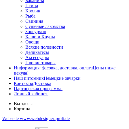
Баранина
Птица
Кролик
Рыба
Свинина
Сушеные лакомства
Зоогурман
Каши и Крупы
Овощи
Всякие полезности
Деликатесы
Аксессуары
Прочие товары
Информация: фасовка, доставка, оплата
Цены ниже
некуда!
Наш питомник
Немецкие овчарки
Контакты
Доставка
Партнерская программа
Личный кабинет
Вы здесь:
Корзина
Webseite www.webdesigner-profi.de