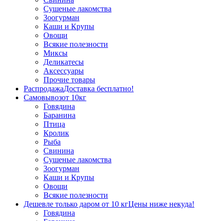
Сушеные лакомства
Зоогурман
Каши и Крупы
Овощи
Всякие полезности
Миксы
Деликатесы
Аксессуары
Прочие товары
Распродажа
Доставка бесплатно!
Самовывоз
от 10кг
Говядина
Баранина
Птица
Кролик
Рыба
Свинина
Сушеные лакомства
Зоогурман
Каши и Крупы
Овощи
Всякие полезности
Дешевле только даром от 10 кг
Цены ниже некуда!
Говядина