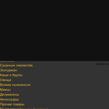
Овощи
Всякие полезности
Миксы
Деликатесы
Аксессуары
Прочие товары
Заказ от 10кг
Доставка бесплатно!
Говядина
Баранина
Птица
Кролик
Рыба
Свинина
Дизайн и 
Сушеные лакомства
Зоогурман
Каши и Крупы
Овощи
Всякие полезности
Миксы
Деликатесы
Аксессуары
Прочие товары