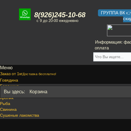
ГРУППА ВК 👉
8(926)245-10-68
ски
с 9 до 20-00 ежедневно
Информация: фас
оплата
Меню
Заказ от 1кг
Доставка бесплатно!
Говядина
Баранина
Вы здесь:
Корзина
Птица
Кролик
Рыба
Свинина
Сушеные лакомства
Зоогурман
Каши и Крупы